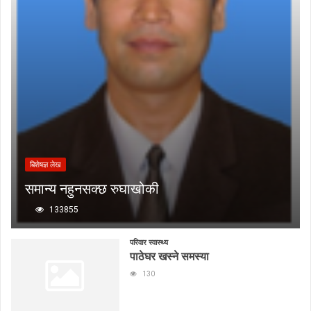
बिशेषज्ञ लेख
समान्य नहुनसक्छ रुघाखोकी
133855
परिवार स्वास्थ्य
पाठेघर खस्ने समस्या
130