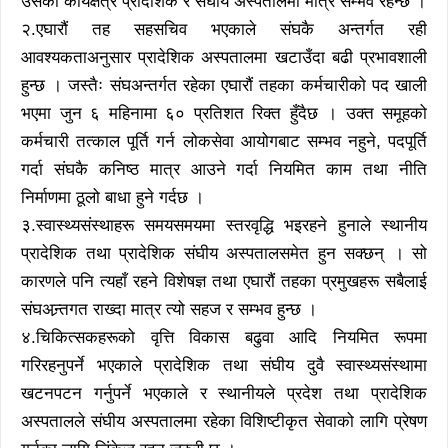
उसको कार्यक्षेत्र प्रादेशिक र संघीय अस्पतालमा मात्र सम्भव रहन्छ ।
२.एघारौं तह सहसचिव भएकाले संघकै अन्तर्गत रही
आवश्यकताअनुसार प्रादेशिक अस्पतालमा खटाउँदा बढी प्रभावशाली
हुन्छ । जस्तैः संघअन्तर्गत रहेका एघारौं तहका कर्मचारीको पद खाली
भएमा जुन ६ महिनामा ६० प्रतिशत रिक्त हुँदैछ । उक्त समूहको
कर्मचारी तत्काल पूर्ति गर्न लोकसेवा आयोगबाट सम्भव नहुने, पदपूर्ति
गर्दा संघकै कनिष्ठ मात्र आउने गर्दा नियमित काम तथा नीति
निर्माणमा ठूलो बाधा हुने गर्दछ ।
३.स्वास्थ्यसंस्थाहरू समयसमयमा स्तरवृद्धि भइरहने हुनाले स्थानीय
प्रादेशिक तथा प्रादेशिक संघीय अस्पतालसमेत हुन सक्छन् । सो
कारणले पनि त्यहाँ रहने विशेषज्ञ तथा एघारौं तहका प्रमुखहरू सबैलाई
संघअन्र्तगत राख्दा मात्र त्यो सहज र सम्भव हुन्छ ।
४.चिकित्सकहरूको वृत्ति विकास बढुवा आदि नियमित रूपमा
गरिरहनुपर्ने भएकाले प्रादेशिक तथा संघीय दुवै स्वास्थ्यसंस्थामा
खटनपटन गर्नुपर्ने भएकाले र स्थानीयले प्रदेश तथा प्रादेशिक
अस्पतालले संघीय अस्पतालमा रहेका विशिष्टीकृत सेवाको लागि प्रेषण