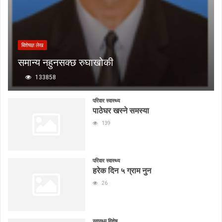
बिशेषज्ञ लेख
समान्य नहुनसक्छ रुघाखोकी
133858
परिवार स्वास्थ्य
पाठेघर खस्ने समस्या
139
परिवार स्वास्थ्य
हरेक दिन ५ ग्राम नुन
26
स्वास्थ्य विशेष