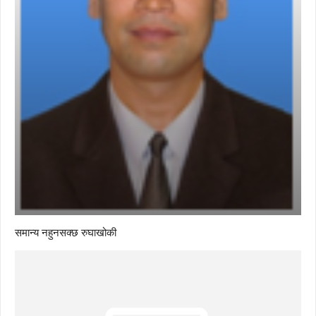
समान्य नहुनसक्छ रुघाखोकी