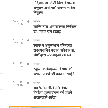
निर्देशक डा. रोजी विश्वविद्यालय
अनुदान आयोगको सदस्य सचिव
नियुक्त
AUG 4TH
समाचार
1:11 PM
कान्ति बाल अस्पतालका निर्देशक
डा. पंकज राय हटाइए
AUG 4TH
समाचार
12:21 PM
स्वास्थ्य अनुसन्धान परिषद्का
सदस्यसचिव पदका आवेदक डा.
जोशीद्वारा अफवाहको खण्डन
AUG 3RD
समाचार
1:44 PM
स्कुल, कलेजहरुले विद्यार्थीको
कपाल जबर्जस्ती काट्न नपाईने
AUG 3RD
समाचार
1:09 PM
अब गैरनेपालीले पनि नेपालमा
मिर्गौला प्रत्यारोपण गर्न पाउने
अदालतको आदेश