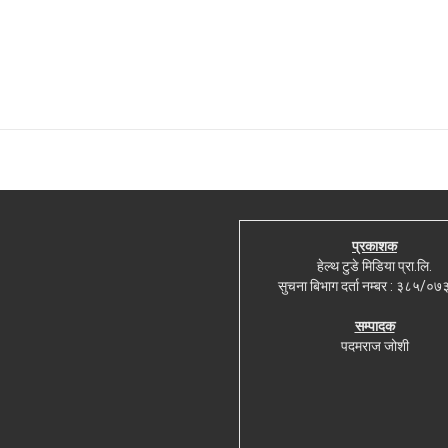
प्रकाशक
हेल्थ टुडे मिडिया प्रा.लि.
सुचना बिभाग दर्ता नम्बर : ३८५/०
सम्पादक
पदमराज जोशी