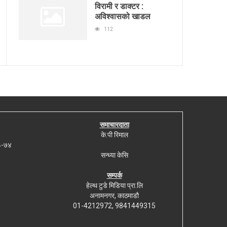
विरामी र डाक्टर :
अविश्वासको खाडल
112
समाचारदाता
के.पी रिमाल
७३-७४
सन्ध्या केसि
सम्पर्क
हेल्थ टुडे मिडिया प्रा.लि
अनामनगर, काठमाडौ
01-4212972, 9841449315