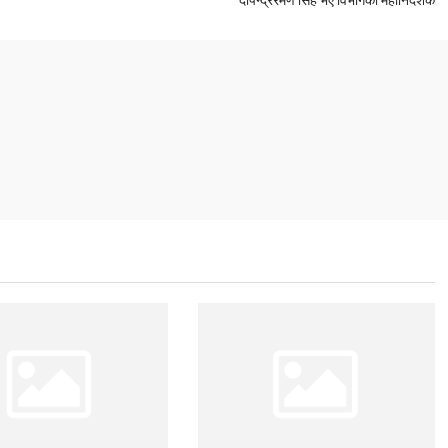
दीपेन्द्ररमण सिंह भए विभागको महानिर्देशक