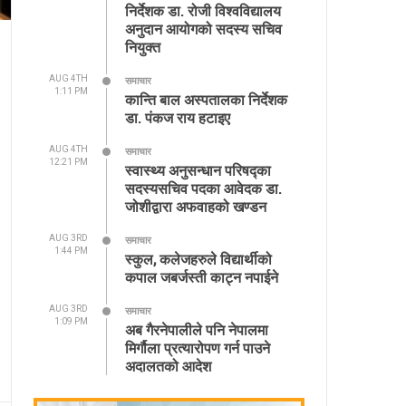
निर्देशक डा. रोजी विश्वविद्यालय
अनुदान आयोगको सदस्य सचिव
नियुक्त
AUG 4TH
समाचार
1:11 PM
कान्ति बाल अस्पतालका निर्देशक
डा. पंकज राय हटाइए
AUG 4TH
समाचार
12:21 PM
स्वास्थ्य अनुसन्धान परिषद्का
सदस्यसचिव पदका आवेदक डा.
जोशीद्वारा अफवाहको खण्डन
AUG 3RD
समाचार
1:44 PM
स्कुल, कलेजहरुले विद्यार्थीको
कपाल जबर्जस्ती काट्न नपाईने
AUG 3RD
समाचार
1:09 PM
अब गैरनेपालीले पनि नेपालमा
मिर्गौला प्रत्यारोपण गर्न पाउने
अदालतको आदेश