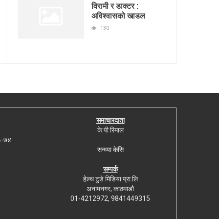
विरामी र डाक्टर :
अविश्वासको खाडल
130
समाचारदाता
के.पी रिमाल
७३-७४
सन्ध्या केसि
सम्पर्क
हेल्थ टुडे मिडिया प्रा.लि
अनामनगर, काठमाडौ
01-4212972, 9841449315