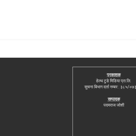
प्रकाशक
हेल्थ टुडे मिडिया प्रा.लि.
सुचना बिभाग दर्ता नम्बर : ३८५/०
सम्पादक
पदमराज जोशी