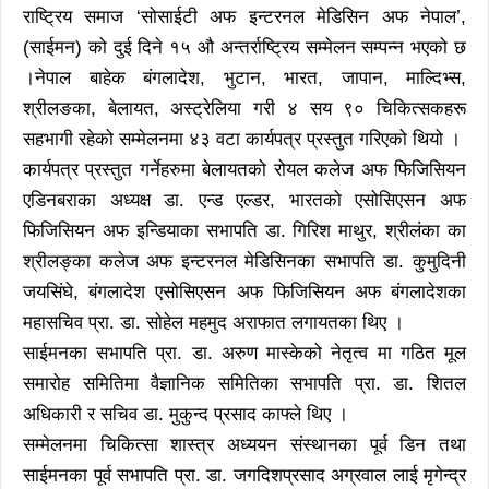
राष्ट्रिय समाज ‘सोसाईटी अफ इन्टरनल मेडिसिन अफ नेपाल’,
(साईमन) को दुई दिने १५ औ अन्तर्राष्ट्रिय सम्मेलन सम्पन्न भएको छ
।नेपाल बाहेक बंगलादेश, भुटान, भारत, जापान, माल्दिभ्स,
श्रीलङका, बेलायत, अस्ट्रेलिया गरी ४ सय ९० चिकित्सकहरू
सहभागी रहेको सम्मेलनमा ४३ वटा कार्यपत्र प्रस्तुत गरिएको थियो ।
कार्यपत्र प्रस्तुत गर्नेहरुमा बेलायतको रोयल कलेज अफ फिजिसियन
एडिनबराका अध्यक्ष डा. एन्ड एल्डर, भारतको एसोसिएसन अफ
फिजिसियन अफ इन्डियाका सभापति डा. गिरिश माथुर, श्रीलंका का
श्रीलङ्का कलेज अफ इन्टरनल मेडिसिनका सभापति डा. कुमुदिनी
जयसिंघे, बंगलादेश एसोसिएसन अफ फिजिसियन अफ बंगलादेशका
महासचिव प्रा. डा. सोहेल महमुद अराफात लगायतका थिए ।
साईमनका सभापति प्रा. डा. अरुण मास्केको नेतृत्व मा गठित मूल
समारोह समितिमा वैज्ञानिक समितिका सभापति प्रा. डा. शितल
अधिकारी र सचिव डा. मुकुन्द प्रसाद काफ्ले थिए ।
सम्मेलनमा चिकित्सा शास्त्र अध्ययन संस्थानका पूर्व डिन तथा
साईमनका पूर्व सभापति प्रा. डा. जगदिशप्रसाद अग्रवाल लाई मृगेन्द्र