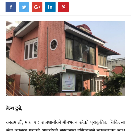
हेल्थ टुडे,
काठमाडौं, माघ १ : राजधानीको मीनभवन रहेको प्राकृतिक चिकित्सा
सेवा उपलब्ध गराउदै आइरहेको सुस्वास्थ्य हस्पिटलले सफलताका साथ