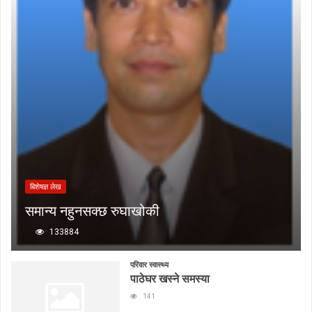
बिशेषज्ञ लेख
समान्य नहुनसक्छ रुघाखोकी
133884
परिवार स्वास्थ्य
पाठेघर खस्ने समस्या
141