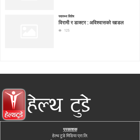
स्वास्थ्य विशेष
विरामी र डाक्टर : अविश्वासको खाडल
125
प्रकाशक
हेल्थ टुडे मिडिया प्रा.लि.