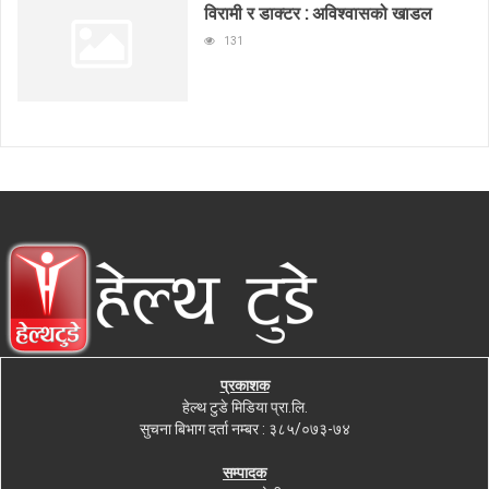
विरामी र डाक्टर : अविश्वासको खाडल
131
प्रकाशक
हेल्थ टुडे मिडिया प्रा.लि.
सुचना बिभाग दर्ता नम्बर : ३८५/०७३-७४
सम्पादक