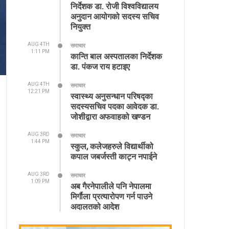
निर्देशक डा. रोजी विश्वविद्यालय
अनुदान आयोगको सदस्य सचिव
नियुक्त
AUG 4TH
समाचार
1:11 PM
कान्ति बाल अस्पतालका निर्देशक
डा. पंकज राय हटाइए
AUG 4TH
समाचार
12:21 PM
स्वास्थ्य अनुसन्धान परिषद्का
सदस्यसचिव पदका आवेदक डा.
जोशीद्वारा अफवाहको खण्डन
AUG 3RD
समाचार
1:44 PM
स्कुल, कलेजहरुले विद्यार्थीको
कपाल जबर्जस्ती काट्न नपाईने
AUG 3RD
समाचार
1:09 PM
अब गैरनेपालीले पनि नेपालमा
मिर्गौला प्रत्यारोपण गर्न पाउने
अदालतको आदेश