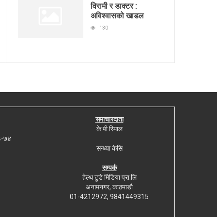
विरामी र डाक्टर :
अविश्वासको खाडल
130
समाचारदाता
के.पी रिमाल
७३-७४
सन्ध्या केसि
सम्पर्क
हेल्थ टुडे मिडिया प्रा.लि
अनामनगर, काठमाडौ
01-4212972, 9841449315