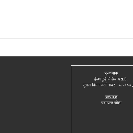
प्रकाशक
हेल्थ टुडे मिडिया प्रा.लि.
सुचना बिभाग दर्ता नम्बर : ३८५/०
सम्पादक
पदमराज जोशी