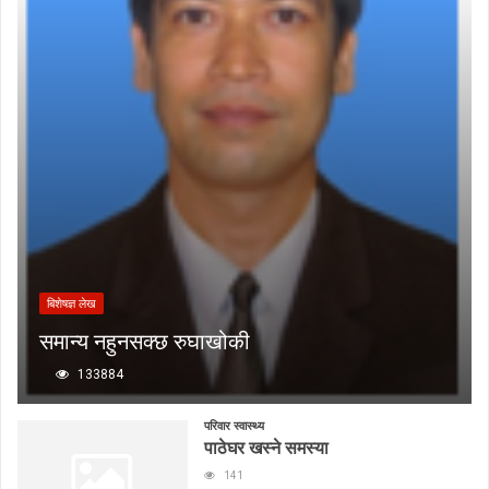
बिशेषज्ञ लेख
समान्य नहुनसक्छ रुघाखोकी
133884
परिवार स्वास्थ्य
पाठेघर खस्ने समस्या
141