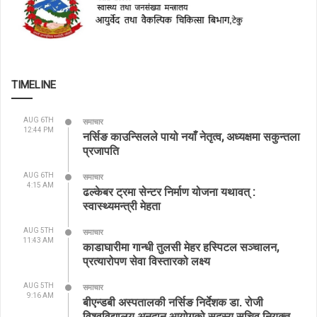
TIMELINE
AUG 6TH
समाचार
12:44 PM
नर्सिङ काउन्सिलले पायो नयाँ नेतृत्व, अध्यक्षमा सकुन्तला
प्रजापति
AUG 6TH
समाचार
4:15 AM
ढल्केबर ट्रमा सेन्टर निर्माण योजना यथावत् :
स्वास्थ्यमन्त्री मेहता
AUG 5TH
समाचार
11:43 AM
काडाघारीमा गान्धी तुलसी मेहर हस्पिटल सञ्चालन,
प्रत्यारोपण सेवा विस्तारको लक्ष्य
AUG 5TH
समाचार
9:16 AM
बीएन्डबी अस्पतालकी नर्सिङ निर्देशक डा. रोजी
विश्वविद्यालय अनुदान आयोगको सदस्य सचिव नियुक्त