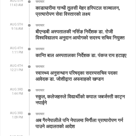
AUG 5TH
समाचार
11:43 AM
काडाघारीमा गान्धी तुलसी मेहर हस्पिटल सञ्चालन,
प्रत्यारोपण सेवा विस्तारको लक्ष्य
AUG 5TH
समाचार
9:16 AM
बीएन्डबी अस्पतालकी नर्सिङ निर्देशक डा. रोजी
विश्वविद्यालय अनुदान आयोगको सदस्य सचिव नियुक्त
AUG 4TH
समाचार
1:11 PM
कान्ति बाल अस्पतालका निर्देशक डा. पंकज राय हटाइए
AUG 4TH
समाचार
12:21 PM
स्वास्थ्य अनुसन्धान परिषद्का सदस्यसचिव पदका
आवेदक डा. जोशीद्वारा अफवाहको खण्डन
AUG 3RD
समाचार
1:44 PM
स्कुल, कलेजहरुले विद्यार्थीको कपाल जबर्जस्ती काट्न
नपाईने
AUG 3RD
समाचार
1:09 PM
अब गैरनेपालीले पनि नेपालमा मिर्गौला प्रत्यारोपण गर्न
पाउने अदालतको आदेश