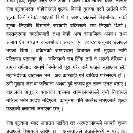
शय्या (बेड) शुल्क लिएर फेरि अर्को शीर्षकमा बेड सर्भिस चार्ज, नर्सिङ
सेवा शुल्कजस्ता दोहोरोखाले शुल्क, बिरामी कुरुवा बस्ने ठाउँको पनि
शुल्क लिने गरेको पाइएको थियो । अस्पतालहरूले बिरामीबाट चर्को
शुल्क लिएपछि विभागले सरकारी वकिलको राय लिएको थियो ।
त्यसक्रममा कालोबजारी तथा केही अन्य सामाजिक अपराध तथा
सजाय ऐन २०३२ र उपभोक्ता संरक्षण ऐन २०५४ अनुसार छलफल
भएको थियो । वकिलको रायपश्चात् विभागले ठगी मुद्दाका लागि
परिसरमा पठाएको हो । ‘वकिलको राय लिँदा ठगी नै भएको देखियो ।
हाम्रा तर्फबाट सम्पूर्ण जिम्मेवारी पूरा गरेर सबै फाइल बुझाएका छौं,’
महानिर्देशक दाहालले भने, ‘अब कारबाही गर्ने दायित्व परिसरको हो ।’
ठगी मुद्दामा जेल वा जरिवाना अथवा दुवै सजाय हुन सक्ने उनले बताए ।
दाहालका अनुसार बयानका क्रममा सञ्चालकहरूले कुनै निकायले
नलिऊ भनेर आदेश नदिएको, कानुनमा पनि उल्लेख नभएकाले शुल्क
उठाएको बताएको जनाएका छन् ।
सेवा शुल्कमा भ्याट लगाउन पाइँदैन तर अस्पतालहरूले मनपरी शुल्क
उठाएको विभागको आरोप छ । अस्पतालले उठाउनेमध्ये ५ प्रतिशत