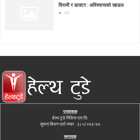
विरामी र डाक्टर : अविश्वासको खाडल
121
प्रकाशक
हेल्थ टुडे मिडिया प्रा.लि.
सुचना बिभाग दर्ता नम्बर : ३८५/०७३-७४
सम्पादक