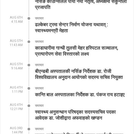
नर्सिङ काउन्सिलले पायो नयाँ नेतृत्व, अध्यक्षमा सकुन्तला
प्रजापति
AUG 6TH
समाचार
4:15 AM
ढल्केबर ट्रमा सेन्टर निर्माण योजना यथावत् :
स्वास्थ्यमन्त्री मेहता
AUG 5TH
समाचार
11:43 AM
काडाघारीमा गान्धी तुलसी मेहर हस्पिटल सञ्चालन,
प्रत्यारोपण सेवा विस्तारको लक्ष्य
AUG 5TH
समाचार
9:16 AM
बीएन्डबी अस्पतालकी नर्सिङ निर्देशक डा. रोजी
विश्वविद्यालय अनुदान आयोगको सदस्य सचिव नियुक्त
AUG 4TH
समाचार
1:11 PM
कान्ति बाल अस्पतालका निर्देशक डा. पंकज राय हटाइए
AUG 4TH
समाचार
12:21 PM
स्वास्थ्य अनुसन्धान परिषद्का सदस्यसचिव पदका
आवेदक डा. जोशीद्वारा अफवाहको खण्डन
AUG 3RD
समाचार
1:44 PM