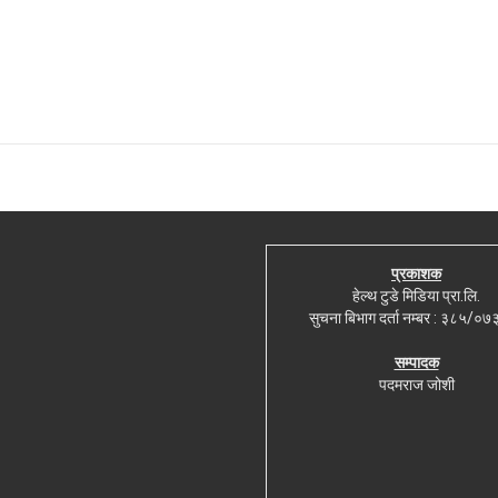
प्रकाशक
हेल्थ टुडे मिडिया प्रा.लि.
सुचना बिभाग दर्ता नम्बर : ३८५/०
सम्पादक
पदमराज जोशी