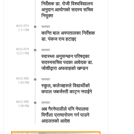
निर्देशक डा. रोजी विश्वविद्यालय
अनुदान आयोगको सदस्य सचिव
नियुक्त
AUG 4TH
समाचार
1:11 PM
कान्ति बाल अस्पतालका निर्देशक
डा. पंकज राय हटाइए
AUG 4TH
समाचार
12:21 PM
स्वास्थ्य अनुसन्धान परिषद्का
सदस्यसचिव पदका आवेदक डा.
जोशीद्वारा अफवाहको खण्डन
AUG 3RD
समाचार
1:44 PM
स्कुल, कलेजहरुले विद्यार्थीको
कपाल जबर्जस्ती काट्न नपाईने
AUG 3RD
समाचार
1:09 PM
अब गैरनेपालीले पनि नेपालमा
मिर्गौला प्रत्यारोपण गर्न पाउने
अदालतको आदेश