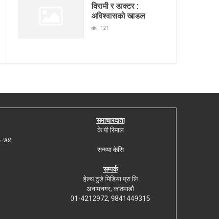
विरामी र डाक्टर :
अविश्वासको खाडल
121
समाचारदाता
के.पी रिमाल
७३-७४
सन्ध्या केसि
सम्पर्क
हेल्थ टुडे मिडिया प्रा.लि
अनामनगर, काठमाडौ
01-4212972, 9841449315