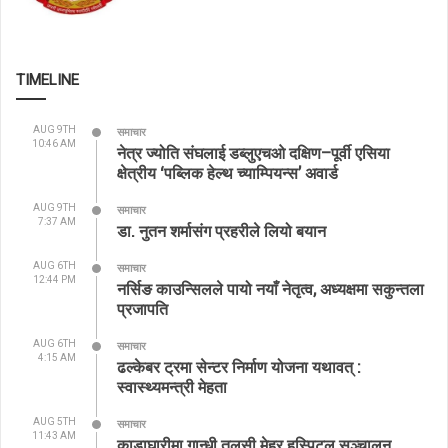
TIMELINE
AUG 9TH
समाचार
10:46 AM
नेत्र ज्योति संघलाई डब्लुएचओ दक्षिण–पूर्वी एसिया
क्षेत्रीय ‘पब्लिक हेल्थ च्याम्पियन्स’ अवार्ड
AUG 9TH
समाचार
7:37 AM
डा. नुतन शर्मासंग प्रहरीले लियो बयान
AUG 6TH
समाचार
12:44 PM
नर्सिङ काउन्सिलले पायो नयाँ नेतृत्व, अध्यक्षमा सकुन्तला
प्रजापति
AUG 6TH
समाचार
4:15 AM
ढल्केबर ट्रमा सेन्टर निर्माण योजना यथावत् :
स्वास्थ्यमन्त्री मेहता
AUG 5TH
समाचार
11:43 AM
काडाघारीमा गान्धी तुलसी मेहर हस्पिटल सञ्चालन,