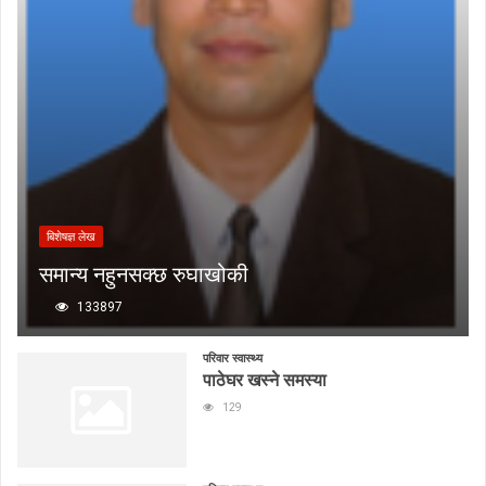
बिशेषज्ञ लेख
समान्य नहुनसक्छ रुघाखोकी
133897
परिवार स्वास्थ्य
पाठेघर खस्ने समस्या
129