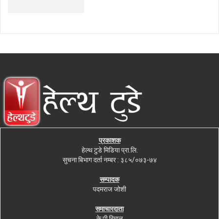
प्रकाशक
हेल्थ टुडे मिडिया प्रा.लि.
सुचना बिभाग दर्ता नम्बर : ३८५/०७३-७४
सम्पादक
पदमराज जोशी
समाचारदाता
के.पी रिमाल