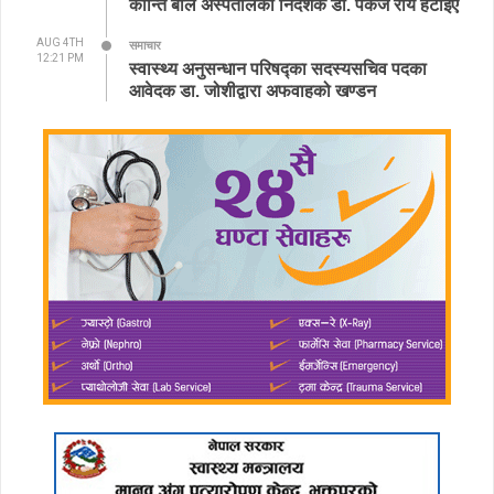
कान्ति बाल अस्पतालका निर्देशक डा. पंकज राय हटाइए
AUG 4TH
समाचार
12:21 PM
स्वास्थ्य अनुसन्धान परिषद्का सदस्यसचिव पदका
आवेदक डा. जोशीद्वारा अफवाहको खण्डन