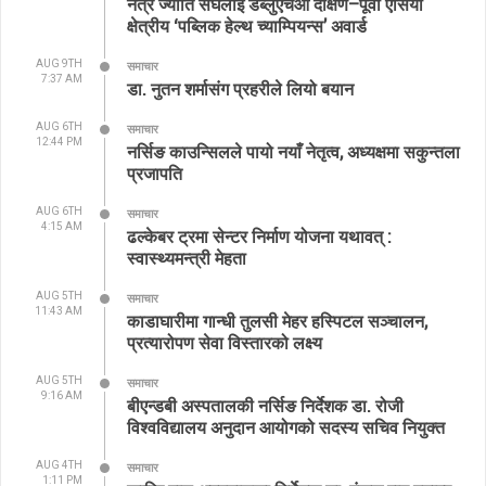
नेत्र ज्योति संघलाई डब्लुएचओ दक्षिण–पूर्वी एसिया
क्षेत्रीय ‘पब्लिक हेल्थ च्याम्पियन्स’ अवार्ड
AUG 9TH
समाचार
7:37 AM
डा. नुतन शर्मासंग प्रहरीले लियो बयान
AUG 6TH
समाचार
12:44 PM
नर्सिङ काउन्सिलले पायो नयाँ नेतृत्व, अध्यक्षमा सकुन्तला
प्रजापति
AUG 6TH
समाचार
4:15 AM
ढल्केबर ट्रमा सेन्टर निर्माण योजना यथावत् :
स्वास्थ्यमन्त्री मेहता
AUG 5TH
समाचार
11:43 AM
काडाघारीमा गान्धी तुलसी मेहर हस्पिटल सञ्चालन,
प्रत्यारोपण सेवा विस्तारको लक्ष्य
AUG 5TH
समाचार
9:16 AM
बीएन्डबी अस्पतालकी नर्सिङ निर्देशक डा. रोजी
विश्वविद्यालय अनुदान आयोगको सदस्य सचिव नियुक्त
AUG 4TH
समाचार
1:11 PM