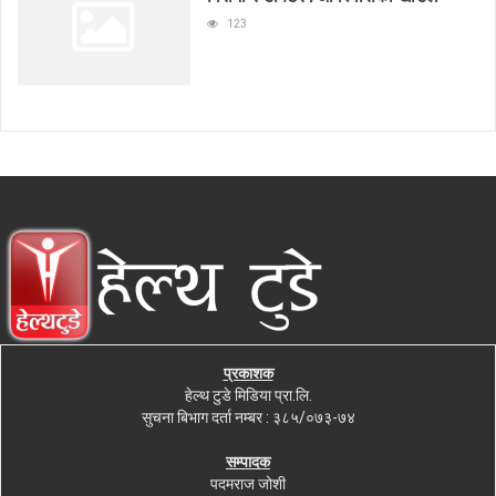
123
प्रकाशक
हेल्थ टुडे मिडिया प्रा.लि.
सुचना बिभाग दर्ता नम्बर : ३८५/०७३-७४
सम्पादक
पदमराज जोशी