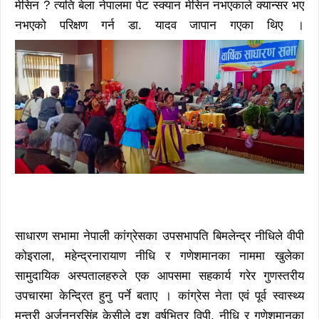
मेसिन ? त्यति बेला नेपालमा पेट स्क्यान मेसिन नभएकाले क्यान्सर भए
नभएको परिक्षण गर्न डा. यादव जापान गएका थिए ।
साधारण सभामा नेपाली कांग्रेसका उपसभापति बिमलेन्द्र नीधिले वीपी
कोइराला, महेन्द्रनारायाण नीधि र गणेशमानका नाममा खुलेका
सामुदायिक अस्पतालहरुले एक आपसमा सहकार्य गरेर गुणस्तरीय
उपचारमा केन्द्रित हुनु पर्ने बताए । कांग्रेस नेता एवं पूर्व स्वास्थ्य
मन्त्री अर्जुननरसिंह केसीले दश वर्षभित्र विपी, नीधि र गणेशमानका