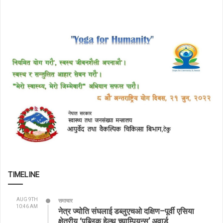
TIMELINE
AUG 9TH
समाचार
10:46 AM
नेत्र ज्योति संघलाई डब्लुएचओ दक्षिण–पूर्वी एसिया
क्षेत्रीय ‘पब्लिक हेल्थ च्याम्पियन्स’ अवार्ड