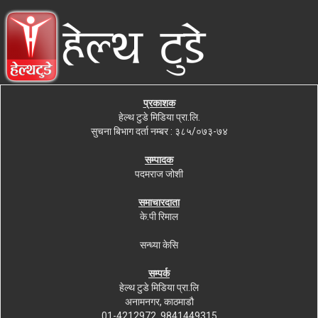
प्रकाशक
हेल्थ टुडे मिडिया प्रा.लि.
सुचना बिभाग दर्ता नम्बर : ३८५/०७३-७४
सम्पादक
पदमराज जोशी
समाचारदाता
के.पी रिमाल
सन्ध्या केसि
सम्पर्क
हेल्थ टुडे मिडिया प्रा.लि
अनामनगर, काठमाडौ
01-4212972, 9841449315