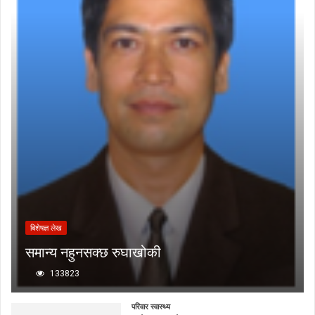
बिशेषज्ञ लेख
समान्य नहुनसक्छ रुघाखोकी
133823
परिवार स्वास्थ्य