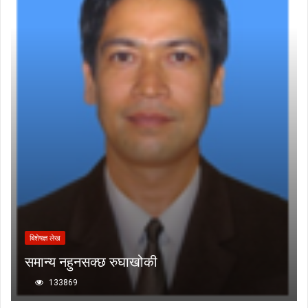
बिशेषज्ञ लेख
समान्य नहुनसक्छ रुघाखोकी
133869