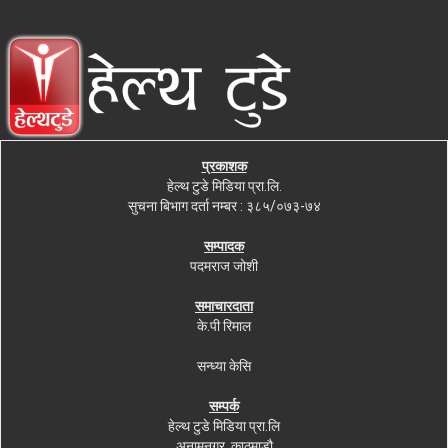
प्रकाशक
हेल्थ टुडे मिडिया प्रा.लि.
सुचना बिभाग दर्ता नम्बर : ३८५/०७३-७४
सम्पादक
पदमराज जोशी
समाचारदाता
के.पी रिमाल
सन्ध्या केसि
सम्पर्क
हेल्थ टुडे मिडिया प्रा.लि
अनामनगर, काठमाडौ