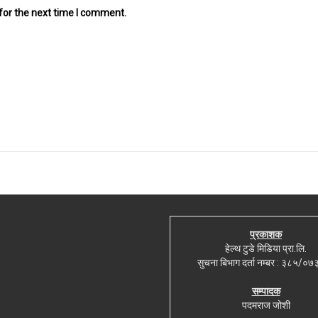
for the next time I comment.
प्रकाशक
हेल्थ टुडे मिडिया प्रा.लि.
सुचना बिभाग दर्ता नम्बर : ३८५/०
सम्पादक
पदमराज जोशी