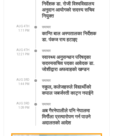
निर्देशक डा. रोजी विश्वविद्यालय
अनुदान आयोगको सदस्य सचिव
नियुक्त
AUG 4TH
समाचार
1:11 PM
कान्ति बाल अस्पतालका निर्देशक
डा. पंकज राय हटाइए
AUG 4TH
समाचार
12:21 PM
स्वास्थ्य अनुसन्धान परिषद्का
सदस्यसचिव पदका आवेदक डा.
जोशीद्वारा अफवाहको खण्डन
AUG 3RD
समाचार
1:44 PM
स्कुल, कलेजहरुले विद्यार्थीको
कपाल जबर्जस्ती काट्न नपाईने
AUG 3RD
समाचार
1:09 PM
अब गैरनेपालीले पनि नेपालमा
मिर्गौला प्रत्यारोपण गर्न पाउने
अदालतको आदेश