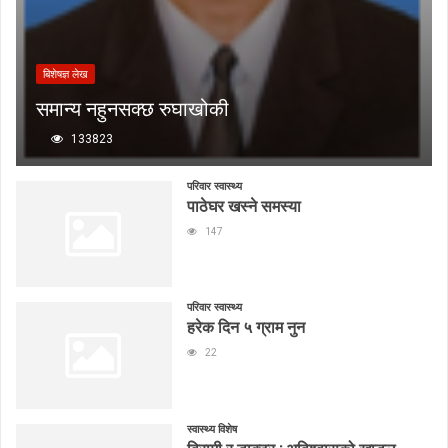
बिशेषज्ञ लेख
समान्य नहुनसक्छ रुघाखोकी
133823
परिवार स्वास्थ्य
पाठेघर खस्ने समस्या
147
परिवार स्वास्थ्य
हरेक दिन ५ ग्राम नुन
22
स्वास्थ्य विशेष