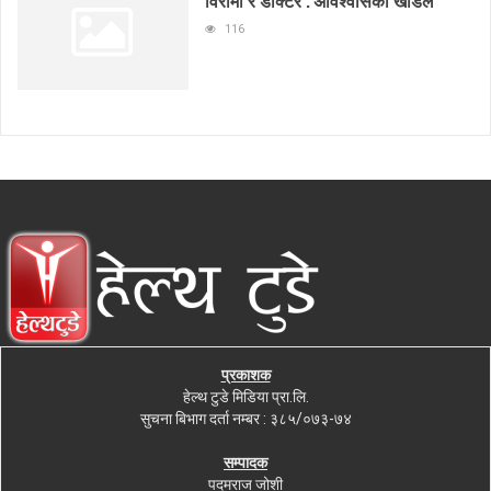
विरामी र डाक्टर : अविश्वासको खाडल
116
प्रकाशक
हेल्थ टुडे मिडिया प्रा.लि.
सुचना बिभाग दर्ता नम्बर : ३८५/०७३-७४
सम्पादक
पदमराज जोशी