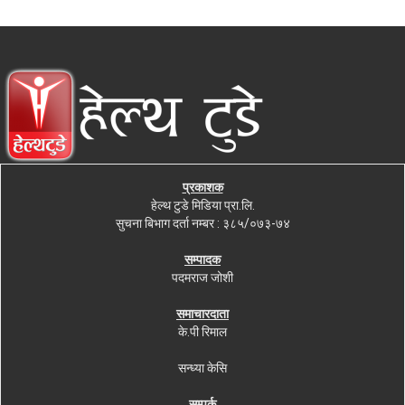
प्रकाशक
हेल्थ टुडे मिडिया प्रा.लि.
सुचना बिभाग दर्ता नम्बर : ३८५/०७३-७४
सम्पादक
पदमराज जोशी
समाचारदाता
के.पी रिमाल
सन्ध्या केसि
सम्पर्क