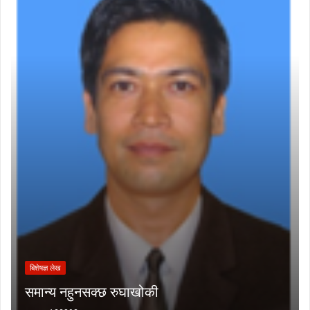
बिशेषज्ञ लेख
समान्य नहुनसक्छ रुघाखोकी