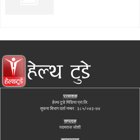
प्रकाशक
हेल्थ टुडे मिडिया प्रा.लि.
सुचना बिभाग दर्ता नम्बर : ३८५/०७३-७४
सम्पादक
पदमराज जोशी
समाचारदाता