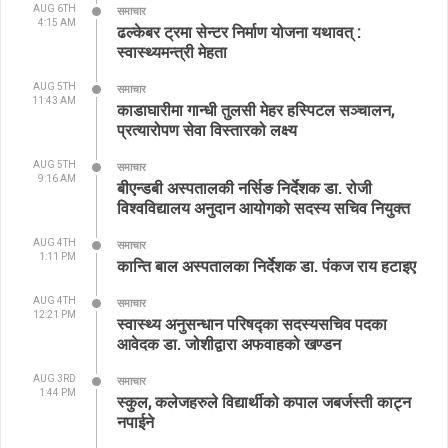
AUG 6TH
समाचार
4:15 AM
ढल्केबर ट्रमा सेन्टर निर्माण योजना यथावत् :
स्वास्थ्यमन्त्री मेहता
AUG 5TH
समाचार
11:43 AM
काडाघारीमा गान्धी तुलसी मेहर हस्पिटल सञ्चालन,
प्रत्यारोपण सेवा विस्तारको लक्ष्य
AUG 5TH
समाचार
9:16 AM
बीएन्डबी अस्पतालकी नर्सिङ निर्देशक डा. रोजी
विश्वविद्यालय अनुदान आयोगको सदस्य सचिव नियुक्त
AUG 4TH
समाचार
1:11 PM
कान्ति बाल अस्पतालका निर्देशक डा. पंकज राय हटाइए
AUG 4TH
समाचार
12:21 PM
स्वास्थ्य अनुसन्धान परिषद्का सदस्यसचिव पदका
आवेदक डा. जोशीद्वारा अफवाहको खण्डन
AUG 3RD
समाचार
1:44 PM
स्कुल, कलेजहरुले विद्यार्थीको कपाल जबर्जस्ती काट्न
नपाईने