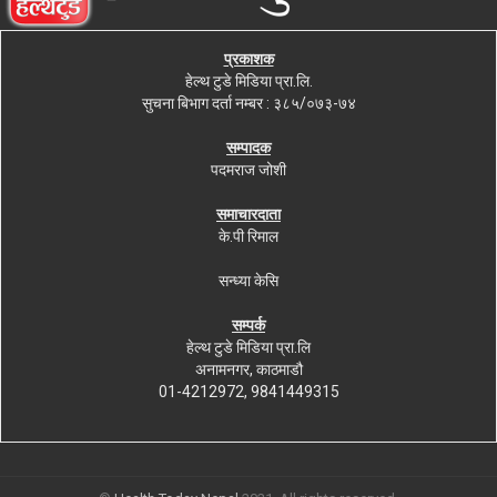
प्रकाशक
हेल्थ टुडे मिडिया प्रा.लि.
सुचना बिभाग दर्ता नम्बर : ३८५/०७३-७४
सम्पादक
पदमराज जोशी
समाचारदाता
के.पी रिमाल
सन्ध्या केसि
सम्पर्क
हेल्थ टुडे मिडिया प्रा.लि
अनामनगर, काठमाडौ
01-4212972, 9841449315