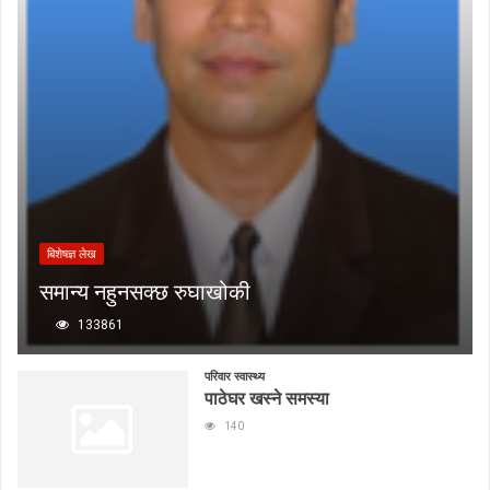
बिशेषज्ञ लेख
समान्य नहुनसक्छ रुघाखोकी
133861
परिवार स्वास्थ्य
पाठेघर खस्ने समस्या
140