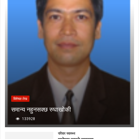
बिशेषज्ञ लेख
समान्य नहुनसक्छ रुघाखोकी
133928
परिवार स्वास्थ्य