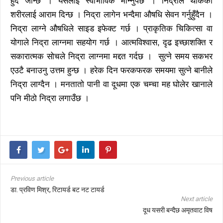
हुँदै जान्छ । यसलाई स्वाभाविक मान्नुपर्छ । निद्राले थाकेको
शरीरलाई आराम दिन्छ । निद्रा लागेन भन्दैमा औषधि सेवन गर्नुहुँदैन ।
निद्रा लाग्ने औषधिले साइड इफेक्ट गर्छ । प्राकृतिक चिकित्सा वा
योगाले निद्रा लाग्नमा सहयोग गर्छ । आत्मविश्वास, दृढ इच्छाशक्ति र
सकारात्मक सोचले निद्रा लाग्नमा मद्दत गर्दछ । सुत्ने समय सकभर
एउटै बनाउनु उत्तम हुन्छ । हरेक दिन फरकफरक समयमा सुत्ने बानीले
निद्रा लाग्दैन । मनतातो पानी वा दूधमा एक चम्चा मह घोलेर खानाले
पनि मीठो निद्रा लगाउँछ ।
Previous article
डा. प्रविण मिश्र, रिटायर्ड बट नट टायर्ड
Next article
दूध यसरी बन्दैछ अमृतवाट विष