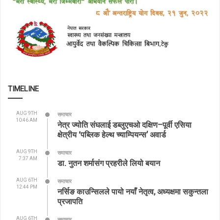
TIMELINE
AUG 9TH
समाचार
10:46 AM
नेत्र ज्योति संघलाई डब्लुएचओ दक्षिण–पूर्वी एसिया
क्षेत्रीय ‘पब्लिक हेल्थ च्याम्पियन्स’ अवार्ड
AUG 9TH
समाचार
7:37 AM
डा. नुतन शर्मासंग प्रहरीले लियो बयान
AUG 6TH
समाचार
12:44 PM
नर्सिङ काउन्सिलले पायो नयाँ नेतृत्व, अध्यक्षमा सकुन्तला
प्रजापति
AUG 6TH
समाचार