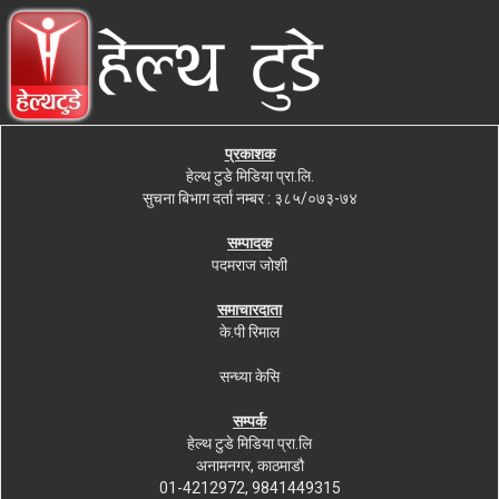
प्रकाशक
हेल्थ टुडे मिडिया प्रा.लि.
सुचना बिभाग दर्ता नम्बर : ३८५/०७३-७४
सम्पादक
पदमराज जोशी
समाचारदाता
के.पी रिमाल
सन्ध्या केसि
सम्पर्क
हेल्थ टुडे मिडिया प्रा.लि
अनामनगर, काठमाडौ
01-4212972, 9841449315