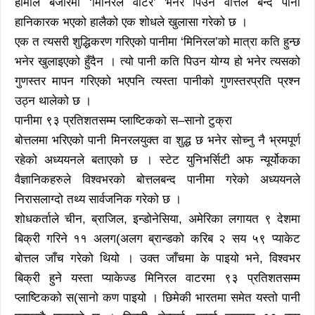
हामीले बजारमा ‘मिनिरल वाटर’ भनेर पिउने वोत्तल बन्द पानी
हानिकारक भएको हालैको एक शोधले खुलासा गरेको छ ।
एक त त्यसरी शुद्धिकरण गरिएको पानीमा ‘मिनिरल’को मात्रा कति हुन्छ
भनेर खुलाइएको हुँदैन । त्यो पानी कति पिउन योग्य हो भनेर त्यसको
गुणस्तर मापन गरिएको भएपनि त्यस्ता पानीको गुणस्तरप्रति प्रश्न
उठ्न थालेको छ ।
पानीमा ९३ प्रतिशतसम्म प्लाष्टिकको स–सानो टुक्रा
बोत्तलमा भरिएको पानी मिनरलयुक्त वा शुद्ध छ भनेर सोच्नु नै भ्रमपूर्ण
रहेको अध्ययनले बताएको छ । स्टेट युनिभर्सिटी अफ न्यूर्योकका
वैज्ञानिकहरुले विश्वभरको बोत्तलबन्द पानीमा गरेको अध्ययनले
निरासलाग्दो तथ्य सार्वजनिक गरेको छ ।
शोधकर्ताले चीन, ब्राजिल, इन्डोनेसिया, अमेरिका लगायत ९ देशमा
बिक्री गरिने ११ अलग(अलग ब्रान्डको करिब २ सय ५९ प्याकेट
बोत्तल जाँच गरेको थियो । उक्त जाँचमा के पाइयो भने, विश्वभर
बिक्री हुने यस्ता प्याकेज्ड मिनिरल वाटरमा ९३ प्रतिशतसम्म
प्लाष्टिकको स(सानो कण पाइयो । छिमेकी भारतमा समेत यस्तो पानी