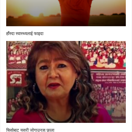
हाँस्दा स्वास्थ्यलाई फाइदा
चिसोबाट यसरी जोगाउनुस् छाला