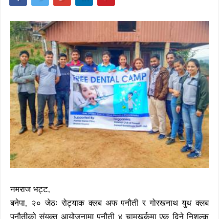
नमराज भट्ट,
बनेपा, २० जेठः रोट्याक क्लब अफ पनौती र गोरखनाथ युथ क्लब
पनौतीको संयुक्त आयोजनामा पनौती ४ चामखर्कमा एक दिने निशुल्क