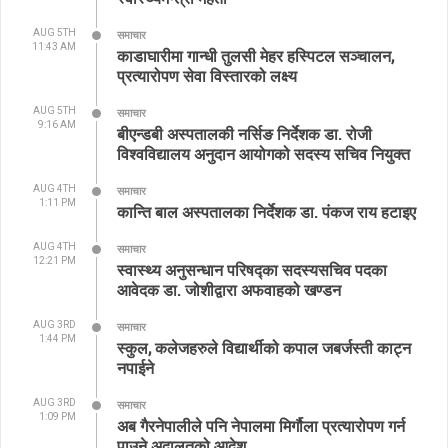
AUG 5TH
समाचार
11:43 AM
काडाघारीमा गान्धी तुलसी मेहर हस्पिटल सञ्चालन,
प्रत्यारोपण सेवा विस्तारको लक्ष्य
AUG 5TH
समाचार
9:16 AM
बीएन्डबी अस्पतालकी नर्सिङ निर्देशक डा. रोजी
विश्वविद्यालय अनुदान आयोगको सदस्य सचिव नियुक्त
AUG 4TH
समाचार
1:11 PM
कान्ति बाल अस्पतालका निर्देशक डा. पंकज राय हटाइए
AUG 4TH
समाचार
12:21 PM
स्वास्थ्य अनुसन्धान परिषद्का सदस्यसचिव पदका
आवेदक डा. जोशीद्वारा अफवाहको खण्डन
AUG 3RD
समाचार
1:44 PM
स्कुल, कलेजहरुले विद्यार्थीको कपाल जबर्जस्ती काट्न
नपाईने
AUG 3RD
समाचार
1:09 PM
अब गैरनेपालीले पनि नेपालमा मिर्गौला प्रत्यारोपण गर्न
पाउने अदालतको आदेश