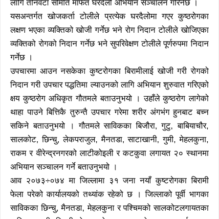
लागि तीनवटा समिति मार्फत घरदैलो अभियान सञ्चालन गरिनेछ ।
यसअन्तर्गत खोजकर्ता टोलीले प्रत्येक घरदैलोमा गएर कुष्ठरोगका
लक्षण भएका व्यक्तिको खोजी गर्नेछ भने रोग निदान टोलीले खोजिएका
व्यक्तिको रोगको निदान गर्नेछ भने सुपरिवेक्षण टोलीले पूर्णरुपमा निदान
गर्नेछ ।
उपचारमा आउन नसकेका कुष्टरोगका बिरामीलाई खोजी गरी रोगको
निदान गरी उपचार पद्धतिमा ल्याउनको लागि अभियान शुरुवात गरिएको
क्षय कुष्ठरोग अधिकृत गौतमले बताउनुभयो । उहाँले कुष्ठरोग लागेको
थाहा पाउने बित्तिकै तुरुन्तै उपचार गरेमा शरीर अंगभंग हुनबाट बच्न
सकिने बताउनुभयो । गौतमले साविकका बिजौरा, गुटु, बाबियाचौर,
सालकोट, छिन्चु, लेकपराजुल, मैनतडा, साटाखानी, गुमी, मेहलकुना,
राकम र वीरेन्द्रनगरको लाटीकोइली र कटकुवा लगायत २० स्थानमा
अभियान सञ्चालन गर्ने बताउनुभयो ।
आव २०७३÷०७४ मा जिल्लामा ३१ जना नयाँ कुष्टरोगका बिरामी
फेला परेको कार्यालयको तथ्यांक रहेको छ । जिल्लाको पूर्वी भागका
साविकका छिन्चु, मैनतडा, मेहलकुना र पश्चिमको सालकोटलगायतका