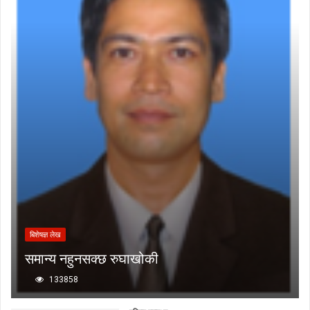
बिशेषज्ञ लेख
समान्य नहुनसक्छ रुघाखोकी
133858