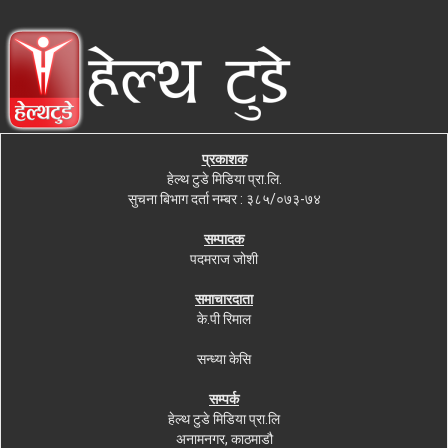
प्रकाशक
हेल्थ टुडे मिडिया प्रा.लि.
सुचना बिभाग दर्ता नम्बर : ३८५/०७३-७४
सम्पादक
पदमराज जोशी
समाचारदाता
के.पी रिमाल
सन्ध्या केसि
सम्पर्क
हेल्थ टुडे मिडिया प्रा.लि
अनामनगर, काठमाडौ