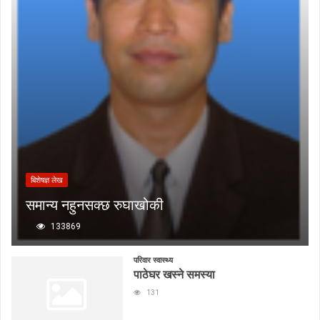
बिशेषज्ञ लेख
समान्य नहुनसक्छ रुघाखोकी
133869
परिवार स्वास्थ्य
पाठेघर खस्ने समस्या
131