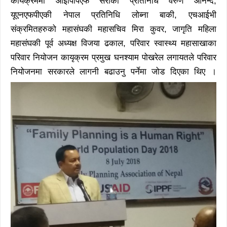
कार्यक्रममा आईपिपिएफ सेरोका प्रतिनिधि वरुण आनन्द,
यूएनएफपीएकी नेपाल प्रतिनिधि लोब्ना बाकी, एचआईभी
संक्रमितहरुको महासंघकी महासचिव मिरा कुवर, जागृति महिला
महासंघकी पूर्व अध्यक्ष विजया ढकाल, परिवार स्वास्थ्य महासाखाका
परिवार नियोजन कायृक्रम प्रमुख घनश्याम पोखरेल लगायतले परिवार
नियोजनमा सरकारले लागनी बढाउनु पर्नेमा जोड दिएका थिए ।