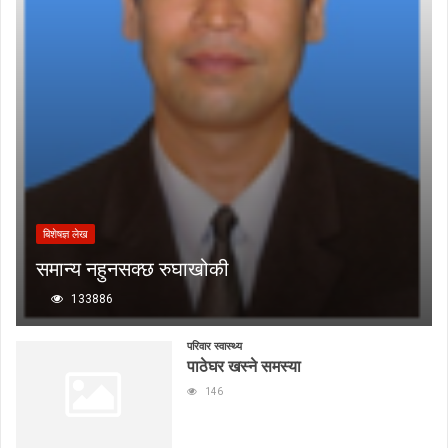
बिशेषज्ञ लेख
समान्य नहुनसक्छ रुघाखोकी
133886
परिवार स्वास्थ्य
पाठेघर खस्ने समस्या
146