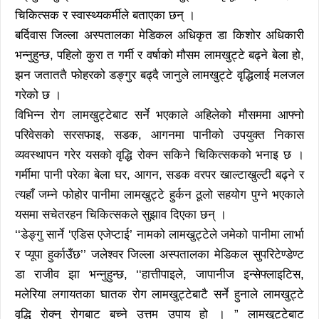
चिकित्सक र स्वास्थ्यकर्मीले बताएका छन् ।
बर्दिवास जिल्ला अस्पतालका मेडिकल अधिकृत डा किशोर अधिकारी
भन्नुहुन्छ, पहिलो कुरा त गर्मी र वर्षाको मौसम लामखुट्टे बढ्ने बेला हो,
झन जताततै फोहरको डङ्गुर बढ्दै जानुले लामखुट्टे वृद्धिलाई मलजल
गरेको छ ।
विभिन्न रोग लामखुट्टेबाट सर्ने भएकाले अहिलेको मौसममा आफ्नो
परिवेसको सरसफाइ, सडक, आगनमा पानीको उपयुक्त निकास
व्यवस्थापन गरेर यसको वृद्धि रोक्न सकिने चिकित्सकको भनाइ छ ।
गर्मीमा पानी परेका बेला घर, आगन, सडक वरपर खाल्टाखुल्टी बढ्ने र
त्यहाँ जम्ने फोहोर पानीमा लामखुट्टे हुर्कन ठूलो सहयोग पुग्ने भएकाले
यसमा सचेतरहन चिकित्सकले सुझाव दिएका छन् ।
‘‘डेङ्गु सार्ने ‘एडिस एजेप्टाई’ नामको लामखुट्टेले जमेको पानीमा लार्भा
र प्यूपा हुर्काउँछ’’ जलेश्वर जिल्ला अस्पतालका मेडिकल सुपरिटेण्डेण्ट
डा राजीव झा भन्नुहुन्छ, ‘‘हात्तीपाइले, जापानीज इन्सेफ्लाइटिस,
मलेरिया लगायतका घातक रोग लामखुट्टेबाटै सर्ने हुनाले लामखुट्टे
वृद्धि रोक्नु रोगबाट बच्ने उत्तम उपाय हो । ” लामखुट्टेबाट