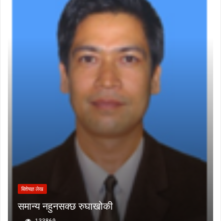
बिशेषज्ञ लेख
समान्य नहुनसक्छ रुघाखोकी
133869