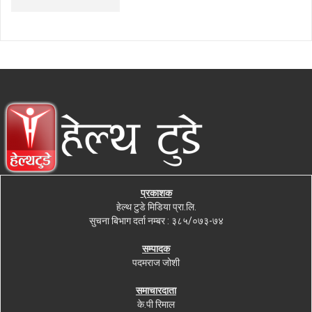
प्रकाशक
हेल्थ टुडे मिडिया प्रा.लि.
सुचना बिभाग दर्ता नम्बर : ३८५/०७३-७४
सम्पादक
पदमराज जोशी
समाचारदाता
के.पी रिमाल