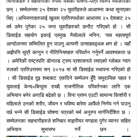
चिन्तकहरु र सहयोगीको रुपमा यसको घोषणा–पत्र स्वरुप स्वीकारेका
छन् । सम्मेलनमा २५ देशका २५ युवतीहरुले आआफ्ना कथा सुनाएका
थिए ।अभियन्ताहरुलाई खुल्ला प्रतिस्पर्धाका आधारमा २५ देशबाट २५
वर्ष उमेर पुगेका २५ जना युवतीहरुको छनौट गरिएको हो । सी
डिसाईड सहयोग इकाई प्रमुख नैसोलाले भनिन, ‘यस महत्वपूर्ण
आन्दोलनमा सम्मिलित हुन पाउनु अत्यन्तै उत्साहवद्र्धक क्षण हो । यहाँ
अझैपनि थुप्रै कानुन र नीतिनियमहरु परिवर्तन गर्नुपर्ने आवश्यकता छ
। अमेरिकी राष्ट्रपति डोनाल्ड ट्रम्प प्रशासनले ल्याएको ग्लोबल ग्याग
रुलको प्रतिउत्तरमा सन् २०१७ मा सी डिसाईड स्थापना गरिएको हो
। सी डिसाईड दुइ शब्दबाट एकदिने सम्मेलन हुँदै समुदायिक पहल र
युवालाई केन्द«बिन्दुमा राख्दै राजनीतिक परिवर्तनका लागि एक
अभियान बनेर अगाडि बढेको छ । विना प्रश्न एउटी सामान्य किशोरी र
महिलाले उनको शरीर, जीवन र भविष्य बारेमा आफैंले निर्णय गर्न पाउनु
पर्छ भन्ने सी डिसाईड घोषणा पत्रको मर्म अनुरुप मार्गनिर्देशित छ ।
सम्मेलनका सहभागीहरुले शनिबार माइतीघर मण्डला पुगेर व्यानर सहित
अभियान सुभारम्भ गर्ने छन ।