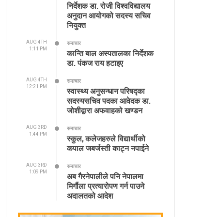
निर्देशक डा. रोजी विश्वविद्यालय
अनुदान आयोगको सदस्य सचिव
नियुक्त
AUG 4TH
समाचार
1:11 PM
कान्ति बाल अस्पतालका निर्देशक
डा. पंकज राय हटाइए
AUG 4TH
समाचार
12:21 PM
स्वास्थ्य अनुसन्धान परिषद्का
सदस्यसचिव पदका आवेदक डा.
जोशीद्वारा अफवाहको खण्डन
AUG 3RD
समाचार
1:44 PM
स्कुल, कलेजहरुले विद्यार्थीको
कपाल जबर्जस्ती काट्न नपाईने
AUG 3RD
समाचार
1:09 PM
अब गैरनेपालीले पनि नेपालमा
मिर्गौला प्रत्यारोपण गर्न पाउने
अदालतको आदेश