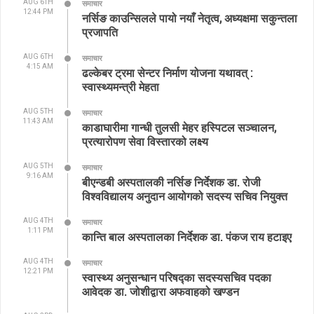
AUG 6TH
समाचार
12:44 PM
नर्सिङ काउन्सिलले पायो नयाँ नेतृत्व, अध्यक्षमा सकुन्तला
प्रजापति
AUG 6TH
समाचार
4:15 AM
ढल्केबर ट्रमा सेन्टर निर्माण योजना यथावत् :
स्वास्थ्यमन्त्री मेहता
AUG 5TH
समाचार
11:43 AM
काडाघारीमा गान्धी तुलसी मेहर हस्पिटल सञ्चालन,
प्रत्यारोपण सेवा विस्तारको लक्ष्य
AUG 5TH
समाचार
9:16 AM
बीएन्डबी अस्पतालकी नर्सिङ निर्देशक डा. रोजी
विश्वविद्यालय अनुदान आयोगको सदस्य सचिव नियुक्त
AUG 4TH
समाचार
1:11 PM
कान्ति बाल अस्पतालका निर्देशक डा. पंकज राय हटाइए
AUG 4TH
समाचार
12:21 PM
स्वास्थ्य अनुसन्धान परिषद्का सदस्यसचिव पदका
आवेदक डा. जोशीद्वारा अफवाहको खण्डन