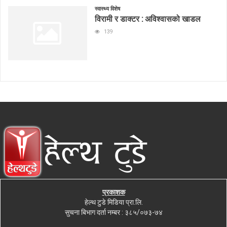
स्वास्थ्य विशेष
विरामी र डाक्टर : अविश्वासको खाडल
139
प्रकाशक
हेल्थ टुडे मिडिया प्रा.लि.
सुचना बिभाग दर्ता नम्बर : ३८५/०७३-७४