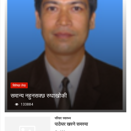
बिशेषज्ञ लेख
समान्य नहुनसक्छ रुघाखोकी
133884
परिवार स्वास्थ्य
पाठेघर खस्ने समस्या