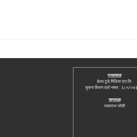
प्रकाशक
हेल्थ टुडे मिडिया प्रा.लि.
सुचना बिभाग दर्ता नम्बर : ३८५/०
सम्पादक
पदमराज जोशी