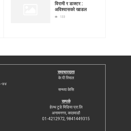
विरामी र डाक्टर :
अविश्वासको खाडल
133
समाचारदाता
के.पी रिमाल
७३-७४
सन्ध्या केसि
सम्पर्क
हेल्थ टुडे मिडिया प्रा.लि
अनामनगर, काठमाडौ
01-4212972, 9841449315