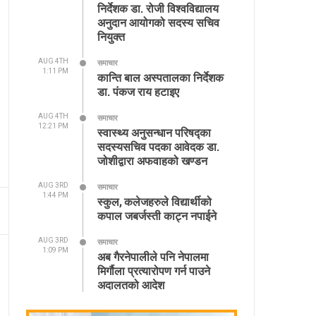
निर्देशक डा. रोजी विश्वविद्यालय
अनुदान आयोगको सदस्य सचिव
नियुक्त
AUG 4TH
समाचार
1:11 PM
कान्ति बाल अस्पतालका निर्देशक
डा. पंकज राय हटाइए
AUG 4TH
समाचार
12:21 PM
स्वास्थ्य अनुसन्धान परिषद्का
सदस्यसचिव पदका आवेदक डा.
जोशीद्वारा अफवाहको खण्डन
AUG 3RD
समाचार
1:44 PM
स्कुल, कलेजहरुले विद्यार्थीको
कपाल जबर्जस्ती काट्न नपाईने
AUG 3RD
समाचार
1:09 PM
अब गैरनेपालीले पनि नेपालमा
मिर्गौला प्रत्यारोपण गर्न पाउने
अदालतको आदेश