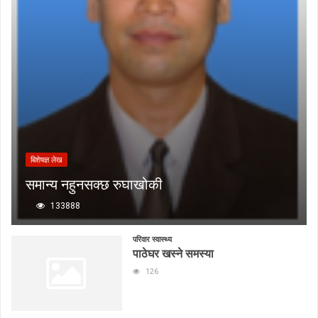
बिशेषज्ञ लेख
समान्य नहुनसक्छ रुघाखोकी
133888
परिवार स्वास्थ्य
पाठेघर खस्ने समस्या
126