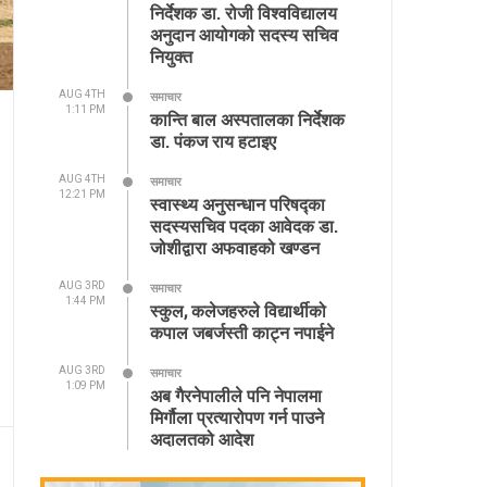
निर्देशक डा. रोजी विश्वविद्यालय
अनुदान आयोगको सदस्य सचिव
नियुक्त
AUG 4TH
समाचार
1:11 PM
कान्ति बाल अस्पतालका निर्देशक
डा. पंकज राय हटाइए
AUG 4TH
समाचार
12:21 PM
स्वास्थ्य अनुसन्धान परिषद्का
सदस्यसचिव पदका आवेदक डा.
जोशीद्वारा अफवाहको खण्डन
AUG 3RD
समाचार
1:44 PM
स्कुल, कलेजहरुले विद्यार्थीको
कपाल जबर्जस्ती काट्न नपाईने
AUG 3RD
समाचार
1:09 PM
अब गैरनेपालीले पनि नेपालमा
मिर्गौला प्रत्यारोपण गर्न पाउने
अदालतको आदेश