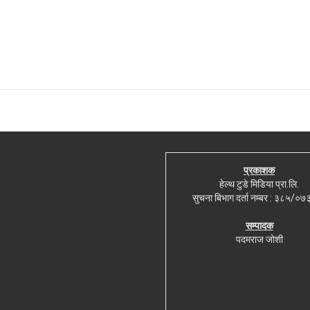
प्रकाशक
हेल्थ टुडे मिडिया प्रा.लि.
सुचना बिभाग दर्ता नम्बर : ३८५/०
सम्पादक
पदमराज जोशी