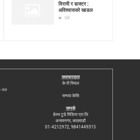
विरामी र डाक्टर :
अविश्वासको खाडल
125
समाचारदाता
के.पी रिमाल
७३-७४
सन्ध्या केसि
सम्पर्क
हेल्थ टुडे मिडिया प्रा.लि
अनामनगर, काठमाडौ
01-4212972, 9841449315