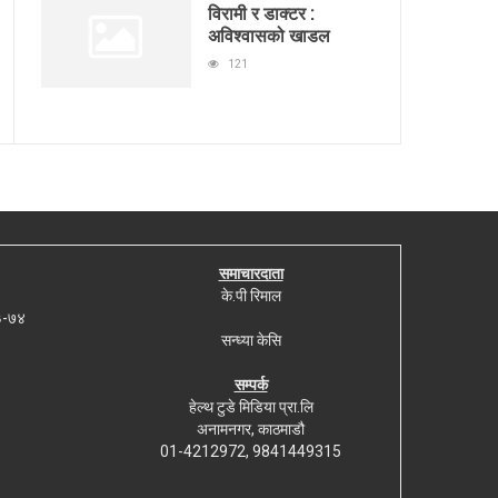
विरामी र डाक्टर :
अविश्वासको खाडल
121
समाचारदाता
के.पी रिमाल
७३-७४
सन्ध्या केसि
सम्पर्क
हेल्थ टुडे मिडिया प्रा.लि
अनामनगर, काठमाडौ
01-4212972, 9841449315