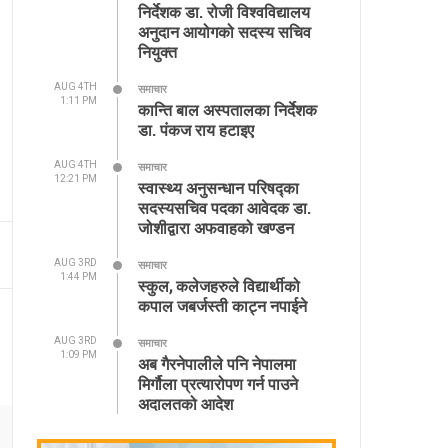
निर्देशक डा. रोजी विश्वविद्यालय
अनुदान आयोगको सदस्य सचिव
नियुक्त
AUG 4TH
समाचार
1:11 PM
कान्ति बाल अस्पतालका निर्देशक
डा. पंकज राय हटाइए
AUG 4TH
समाचार
12:21 PM
स्वास्थ्य अनुसन्धान परिषद्का
सदस्यसचिव पदका आवेदक डा.
जोशीद्वारा अफवाहको खण्डन
AUG 3RD
समाचार
1:44 PM
स्कुल, कलेजहरुले विद्यार्थीको
कपाल जबर्जस्ती काट्न नपाईने
AUG 3RD
समाचार
1:09 PM
अब गैरनेपालीले पनि नेपालमा
मिर्गौला प्रत्यारोपण गर्न पाउने
अदालतको आदेश