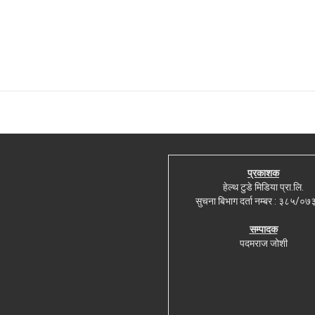
प्रकाशक
हेल्थ टुडे मिडिया प्रा.लि.
सुचना बिभाग दर्ता नम्बर : ३८५/०
सम्पादक
पदमराज जोशी