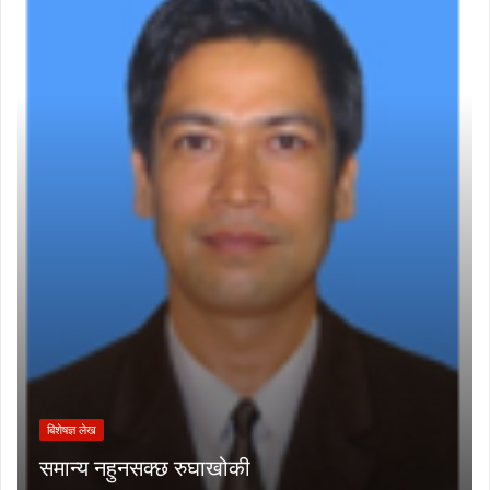
बिशेषज्ञ लेख
समान्य नहुनसक्छ रुघाखोकी