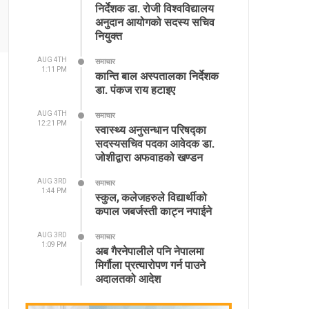
निर्देशक डा. रोजी विश्वविद्यालय
अनुदान आयोगको सदस्य सचिव
नियुक्त
AUG 4TH
समाचार
1:11 PM
कान्ति बाल अस्पतालका निर्देशक
डा. पंकज राय हटाइए
AUG 4TH
समाचार
12:21 PM
स्वास्थ्य अनुसन्धान परिषद्का
सदस्यसचिव पदका आवेदक डा.
जोशीद्वारा अफवाहको खण्डन
AUG 3RD
समाचार
1:44 PM
स्कुल, कलेजहरुले विद्यार्थीको
कपाल जबर्जस्ती काट्न नपाईने
AUG 3RD
समाचार
1:09 PM
अब गैरनेपालीले पनि नेपालमा
मिर्गौला प्रत्यारोपण गर्न पाउने
अदालतको आदेश