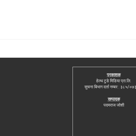
प्रकाशक
हेल्थ टुडे मिडिया प्रा.लि.
सुचना बिभाग दर्ता नम्बर : ३८५/०
सम्पादक
पदमराज जोशी