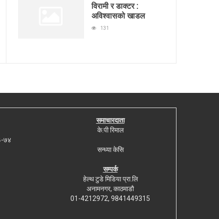
विरामी र डाक्टर :
अविश्वासको खाडल
131
समाचारदाता
के.पी रिमाल
७३-७४
सन्ध्या केसि
सम्पर्क
हेल्थ टुडे मिडिया प्रा.लि
अनामनगर, काठमाडौ
01-4212972, 9841449315