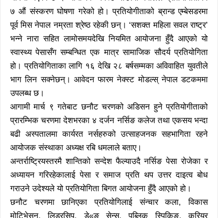
७ औं संस्करण घोषणा गरेको हो। प्रतियोगीताको ब्रान्ड एम्बेसडरमा
पूर्व मिस नेपाल नम्रता श्रेष्ठ रहेकी छन्। ‘सशक्त महिला सवल राष्ट्र’
भन्ने नारा सहित लामोसमयदेखि नियमित आयोजना हुँदै आएको यो
स्वास्थ्य पेसासँग सम्बन्धित एक मात्र सामाजिक सौदर्य प्रतियोगिता
हो। प्रतियोगिताका लागि १६ देखि २८ बर्षसम्मका अविवाहित युवतीले
भाग लिन सक्नेछन्। आवेदन फारम नेक्स्ट मोडल्स् नेपाल डटकममा
उपलब्ध छ।
आगामी मार्च ९ गतेबाट छनौट चरणको अडिसन हुने प्रतियोगीताको
प्रारम्भिक चरणमा देशभरका ४ दर्जन नर्सिङ कलेज तथा एकसय भन्दा
बढी अस्पतालमा कार्यरत नर्सहरुको उत्साहजनक सहभागिता रहने
आयोजक संस्थाका अध्यक्ष रबि धमलाले बताए।
अन्तर्राष्ट्रियस्तरमै शान्तिको सन्देश फैल्याउदै नर्सिङ पेसा रोजेका र
अध्यायन गरिरहेकालाई पेसा र समाज प्रति थप उत्तर दाइत्व बोध
गराउने उदेश्यले यो प्रतियोगिता बिगत आयोजना हुँदै आएको हो।
छनौट चरणमा छानिएका प्रतियोगिलाई संन्चार कला, विकास
मोटिभेसन, लिडरसिप, डे«ङ सेन्स, पब्लिक स्पिकिङ, करियर