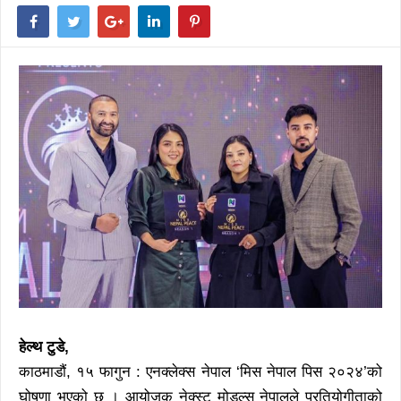
हेल्थ टुडे,
काठमाडौं, १५ फागुन : एनक्लेक्स नेपाल ‘मिस नेपाल पिस २०२४’को
घोषणा भएको छ । आयोजक नेक्स्ट मोडल्स नेपालले प्रतियोगीताको