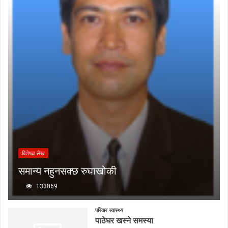
बिशेषज्ञ लेख
समान्य नहुनसक्छ रुघाखोकी
133869
परिवार स्वास्थ्य
पाठेघर खस्ने समस्या