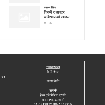
स्वास्थ्य विशेष
विरामी र डाक्टर :
अविश्वासको खाडल
129
समाचारदाता
के.पी रिमाल
७३-७४
सन्ध्या केसि
सम्पर्क
हेल्थ टुडे मिडिया प्रा.लि
अनामनगर, काठमाडौ
01-4212972, 9841449315