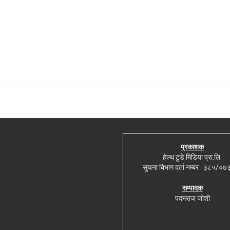
प्रकाशक
हेल्थ टुडे मिडिया प्रा.लि.
सुचना बिभाग दर्ता नम्बर : ३८५/०
सम्पादक
पदमराज जोशी