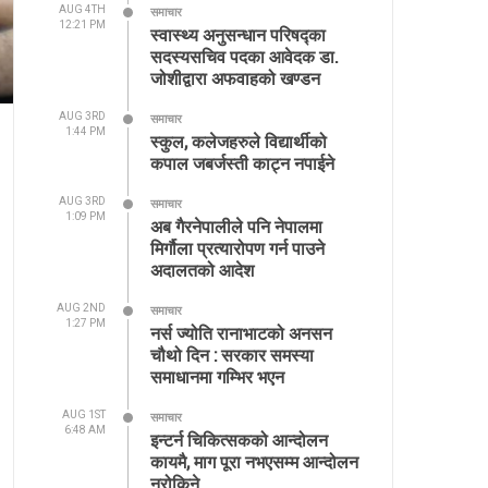
AUG 4TH
समाचार
12:21 PM
स्वास्थ्य अनुसन्धान परिषद्का
सदस्यसचिव पदका आवेदक डा.
जोशीद्वारा अफवाहको खण्डन
AUG 3RD
समाचार
1:44 PM
स्कुल, कलेजहरुले विद्यार्थीको
कपाल जबर्जस्ती काट्न नपाईने
AUG 3RD
समाचार
1:09 PM
अब गैरनेपालीले पनि नेपालमा
मिर्गौला प्रत्यारोपण गर्न पाउने
अदालतको आदेश
AUG 2ND
समाचार
1:27 PM
नर्स ज्योति रानाभाटको अनसन
चौथो दिन : सरकार समस्या
समाधानमा गम्भिर भएन
AUG 1ST
समाचार
6:48 AM
इन्टर्न चिकित्सकको आन्दोलन
कायमै, माग पूरा नभएसम्म आन्दोलन
नरोकिने