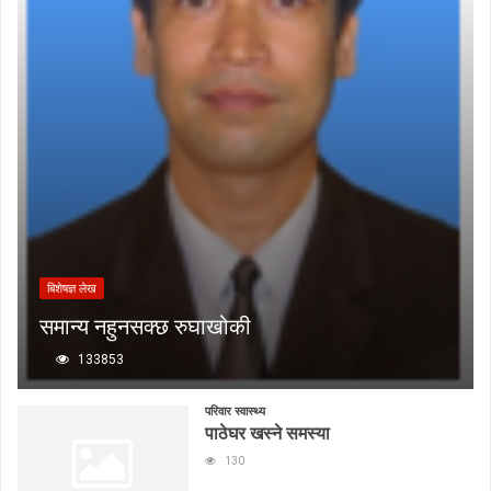
बिशेषज्ञ लेख
समान्य नहुनसक्छ रुघाखोकी
133853
परिवार स्वास्थ्य
पाठेघर खस्ने समस्या
130