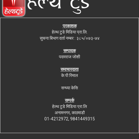
प्रकाशक
हेल्थ टुडे मिडिया प्रा.लि.
सुचना बिभाग दर्ता नम्बर : ३८५/०७३-७४
सम्पादक
पदमराज जोशी
समाचारदाता
के.पी रिमाल
सन्ध्या केसि
सम्पर्क
हेल्थ टुडे मिडिया प्रा.लि
अनामनगर, काठमाडौ
01-4212972, 9841449315