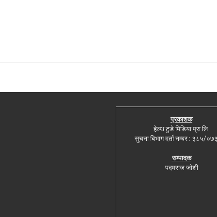
प्रकाशक
हेल्थ टुडे मिडिया प्रा.लि.
सुचना बिभाग दर्ता नम्बर : ३८५/०
सम्पादक
पदमराज जोशी