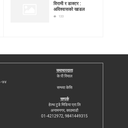
विरामी र डाक्टर :
अविश्वासको खाडल
133
समाचारदाता
के.पी रिमाल
७३-७४
सन्ध्या केसि
सम्पर्क
हेल्थ टुडे मिडिया प्रा.लि
अनामनगर, काठमाडौ
01-4212972, 9841449315