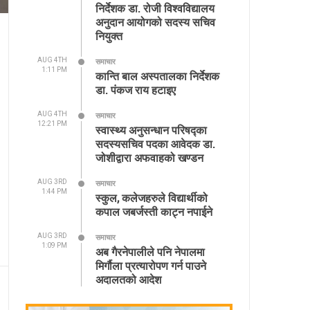
निर्देशक डा. रोजी विश्वविद्यालय
अनुदान आयोगको सदस्य सचिव
नियुक्त
AUG 4TH
समाचार
1:11 PM
कान्ति बाल अस्पतालका निर्देशक
डा. पंकज राय हटाइए
AUG 4TH
समाचार
12:21 PM
स्वास्थ्य अनुसन्धान परिषद्का
सदस्यसचिव पदका आवेदक डा.
जोशीद्वारा अफवाहको खण्डन
AUG 3RD
समाचार
1:44 PM
स्कुल, कलेजहरुले विद्यार्थीको
कपाल जबर्जस्ती काट्न नपाईने
AUG 3RD
समाचार
1:09 PM
अब गैरनेपालीले पनि नेपालमा
मिर्गौला प्रत्यारोपण गर्न पाउने
अदालतको आदेश