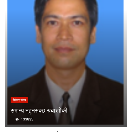
बिशेषज्ञ लेख
समान्य नहुनसक्छ रुघाखोकी
133835