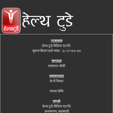
प्रकाशक
हेल्थ टुडे मिडिया प्रा.लि.
सुचना बिभाग दर्ता नम्बर : ३८५/०७३-७४
सम्पादक
पदमराज जोशी
समाचारदाता
के.पी रिमाल
सन्ध्या केसि
सम्पर्क
हेल्थ टुडे मिडिया प्रा.लि
अनामनगर, काठमाडौ