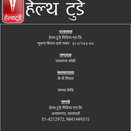
प्रकाशक
हेल्थ टुडे मिडिया प्रा.लि.
सुचना बिभाग दर्ता नम्बर : ३८५/०७३-७४
सम्पादक
पदमराज जोशी
समाचारदाता
के.पी रिमाल
सन्ध्या केसि
सम्पर्क
हेल्थ टुडे मिडिया प्रा.लि
अनामनगर, काठमाडौ
01-4212972, 9841449315