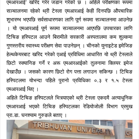
एमआरआई’ खरिद गरेर जडान गरेको छ । अहिले परीक्षणका रूपमा
सञ्चालनमा रहेको थ्री टेस्ला एमआरआई केही दिनपछि औपचारिक
शुभारम्भ भएपछि सर्वसाधारणका लागि पूर्ण रूपमा सञ्चालनमा आउनेछ
। यो एमआरआई पूर्ण रूपमा सञ्चालनमा आएपछि उपचारका लागि
टिचिङ हस्पिटल आउने बिरामीले सरकारी अस्पतालमा कम शुल्कमा
गुणस्तरीय स्वास्थ्य परीक्षण सेवा पाउनेछन् । चीनको युनाइटेड इमेजिङ
हेल्थकेयरबाट खरिद गरेको एआई प्रविधिमा आधारित यो थ्री टेस्लाले
छिटो स्क्यानिङ गर्ने र अरू एमआरआईको तुलनामा क्लियर इमेज
देखाउँछ । जसको कारण छिटो रोग पत्ता लगाउन सकिन्छ । टिचिङ
हस्पिटलमा योभन्दा पहिले पुरानो प्रविधिका ०.३ र १.५ टेस्ला
एमआरआई थिए ।
अहिले टिचिङ हस्पिटलले भित्र्याएको थ्री टेस्ला एकदमै अत्याधुनिक
एमआरआई भएको टिचिङ हस्पिटलका रेडियोजोली विभाग प्रमुख
प्रा.डा. घनश्याम गुरुङले बताए ।