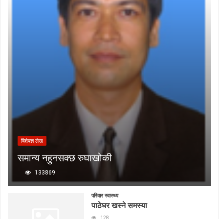
बिशेषज्ञ लेख
समान्य नहुनसक्छ रुघाखोकी
133869
परिवार स्वास्थ्य
पाठेघर खस्ने समस्या
128