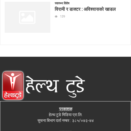
स्वास्थ्य विशेष
विरामी र डाक्टर : अविश्वासको खाडल
139
प्रकाशक
हेल्थ टुडे मिडिया प्रा.लि.
सुचना बिभाग दर्ता नम्बर : ३८५/०७३-७४