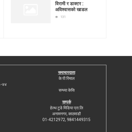
विरामी र डाक्टर :
अविश्वासको खाडल
131
समाचारदाता
के.पी रिमाल
७३-७४
सन्ध्या केसि
सम्पर्क
हेल्थ टुडे मिडिया प्रा.लि
अनामनगर, काठमाडौ
01-4212972, 9841449315