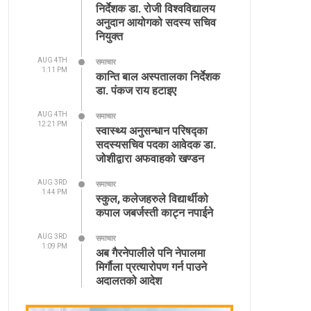
निर्देशक डा. रोजी विश्वविद्यालय
अनुदान आयोगको सदस्य सचिव
नियुक्त
AUG 4TH
समाचार
1:11 PM
कान्ति बाल अस्पतालका निर्देशक
डा. पंकज राय हटाइए
AUG 4TH
समाचार
12:21 PM
स्वास्थ्य अनुसन्धान परिषद्का
सदस्यसचिव पदका आवेदक डा.
जोशीद्वारा अफवाहको खण्डन
AUG 3RD
समाचार
1:44 PM
स्कुल, कलेजहरुले विद्यार्थीको
कपाल जबर्जस्ती काट्न नपाईने
AUG 3RD
समाचार
1:09 PM
अब गैरनेपालीले पनि नेपालमा
मिर्गौला प्रत्यारोपण गर्न पाउने
अदालतको आदेश