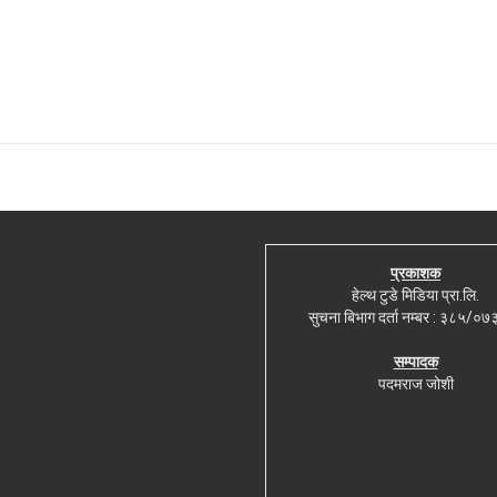
प्रकाशक
हेल्थ टुडे मिडिया प्रा.लि.
सुचना बिभाग दर्ता नम्बर : ३८५/०
सम्पादक
पदमराज जोशी