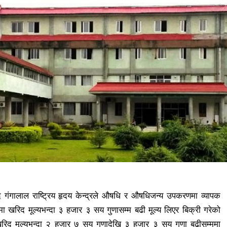
 गंगालाल राष्ट्रिय हृदय केन्द्रले औषधि र औषधिजन्य उपकरणमा व्यापक
खरिद मूल्यभन्दा ३ हजार ३ सय गुणासम्म बढी मूल्य लिएर बिक्री गरेको
खरिद मूल्यभन्दा २ हजार ७ सय गुणादेखि ३ हजार ३ सय गुणा बढीसम्ममा