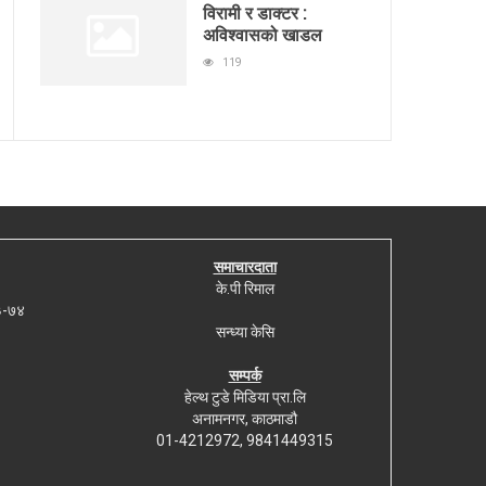
विरामी र डाक्टर :
अविश्वासको खाडल
119
समाचारदाता
के.पी रिमाल
७३-७४
सन्ध्या केसि
सम्पर्क
हेल्थ टुडे मिडिया प्रा.लि
अनामनगर, काठमाडौ
01-4212972, 9841449315