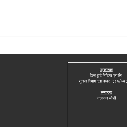
प्रकाशक
हेल्थ टुडे मिडिया प्रा.लि.
सुचना बिभाग दर्ता नम्बर : ३८५/०
सम्पादक
पदमराज जोशी