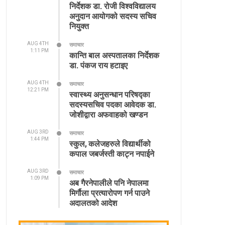
निर्देशक डा. रोजी विश्वविद्यालय
अनुदान आयोगको सदस्य सचिव
नियुक्त
AUG 4TH
समाचार
1:11 PM
कान्ति बाल अस्पतालका निर्देशक
डा. पंकज राय हटाइए
AUG 4TH
समाचार
12:21 PM
स्वास्थ्य अनुसन्धान परिषद्का
सदस्यसचिव पदका आवेदक डा.
जोशीद्वारा अफवाहको खण्डन
AUG 3RD
समाचार
1:44 PM
स्कुल, कलेजहरुले विद्यार्थीको
कपाल जबर्जस्ती काट्न नपाईने
AUG 3RD
समाचार
1:09 PM
अब गैरनेपालीले पनि नेपालमा
मिर्गौला प्रत्यारोपण गर्न पाउने
अदालतको आदेश